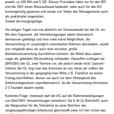
jeweils ca 100 MA und 5 SB. Dieses Procedere hätte nur für den BR
und die SBV einen Reiseaufwand bedeutet, wäre auch für den AG
kostengünstig gewesen und wurde von Teilen des Managements auch
als praktikabel angesehen.
Soweit die Ausgangslage.
Vor einigen Tagen nun trat plötzlich ein Sinneswandel bei der GL ein.
Mit dem Argument, die Vertriebstagungen wären thematisch
dermassen gedrängt und man sehe keine Möglichkeit, die
Versammlung im ursprünglich vereinbarten Rahmen abzuhalten, wurde
uns mitgeteilt dass wir auch eine einzelne, große
Betriebsversammlung durchführen könnten, die Mittel dazu wären
sogar als gebildete Rückstellung vorhanden. Daraufhin schlugen wir
(BR/SBV) der GL zwei Termine vor, die jedoch beide nicht "passen".
Seitens der GL trug man das Ansinnen an uns heran,wir sollten die
Versammlung in der geographischen Mitte z.B. Frankfurt an einem
Freitag durchführen, dieses sei auch vor dem Hintergrund des
Arbeitszeitgesetzes unproblematisch, da die Versammlung höchstens
2-3 Stunden dauern würde.
Konkrete Frage: Inwieweit darf der AG auf die Rahmenbedingungen
von Betr/SBV Versammlungen einwirken> Da § 44 (1) BetrVerfG auch
die Wegezeiten für die Teilnahme an einer BetrVers der
vergütungspflichtigen Arbeitszeit gleichstellt,sehe ich hier schon das