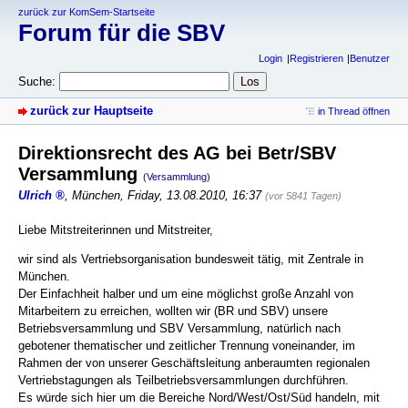
zurück zur KomSem-Startseite
Forum für die SBV
Login
Registrieren
Benutzer
Suche:
zurück zur Hauptseite
in Thread öffnen
Direktionsrecht des AG bei Betr/SBV
Versammlung
(Versammlung)
Ulrich
,
München
,
Friday, 13.08.2010, 16:37
(vor 5841 Tagen)
Liebe Mitstreiterinnen und Mitstreiter,
wir sind als Vertriebsorganisation bundesweit tätig, mit Zentrale in
München.
Der Einfachheit halber und um eine möglichst große Anzahl von
Mitarbeitern zu erreichen, wollten wir (BR und SBV) unsere
Betriebsversammlung und SBV Versammlung, natürlich nach
gebotener thematischer und zeitlicher Trennung voneinander, im
Rahmen der von unserer Geschäftsleitung anberaumten regionalen
Vertriebstagungen als Teilbetriebsversammlungen durchführen.
Es würde sich hier um die Bereiche Nord/West/Ost/Süd handeln, mit