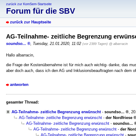
zurück zur KomSem-Startseite
Forum für die SBV
zurück zur Hauptseite
AG-Teilnahme- zeitliche Begrenzung erwün
soundso...
,
Tuesday, 21.01.2020, 11:02
(vor 2389 Tagen)
@ albarracin
Hallo albarracin,
die Frage der Kostenübernahme ist für mich auch wichtig- danke, das muss 
aber doch auch, dass ich den AG und Inklusionsbeauftragten nach dem off
antworten
gesamter Thread:
AG-Teilnahme- zeitliche Begrenzung erwünscht
-
soundso...
,
20
AG-Teilnahme- zeitliche Begrenzung erwünscht
-
der Nordfriese
AG-Teilnahme- zeitliche Begrenzung erwünscht
-
soundso...
AG-Teilnahme- zeitliche Begrenzung erwünscht
-
der Nord
AG-Teilnahme- zeitliche Begrenzung erwünscht
-
soun