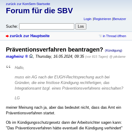
zurück zur KomSem-Startseite
Forum für die SBV
Login
Registrieren
Benutzer
Suche:
zurück zur Hauptseite
in Thread öffnen
Präventionsverfahren beantragen?
(Kündigung)
magheinz
,
Thursday, 16.05.2024, 09:35
(vor 815 Tagen)
@ pikdame
Hallo,
muss ein AG nach der EUGH-Rechtsprechung auch bei
Gründen, die eine fristlose Kündigung rechtfertigen, das
Integrationsamt bzgl. eines Präventionsverfahrens einschalten?
LG
meiner Meinung nach ja, aber das bedeutet nicht, dass das Amt ein
Präventionsverfahren startet.
Ob im Kündigungsschutzgesetz dann der Arbeitsrichter sagen kann:
"Das Präventionsverfahren hätte eventuell die Kündigung verhindert"