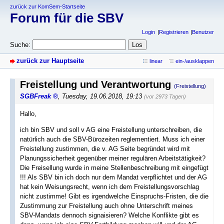
zurück zur KomSem-Startseite
Forum für die SBV
Login
Registrieren
Benutzer
Suche:
zurück zur Hauptseite
linear
ein-/ausklappen
Freistellung und Verantwortung
(Freistellung)
SGBFreak
,
Tuesday, 19.06.2018, 19:13
(vor 2973 Tagen)
Hallo,
ich bin SBV und soll v AG eine Freistellung unterschreiben, die
natürlich auch die SBV-Bürozeiten reglementiert. Muss ich einer
Freistellung zustimmen, die v. AG Seite begründet wird mit
Planungssicherheit gegenüber meiner regulären Arbeitstätigkeit?
Die Freisellung wurde in meine Stellenbeschreibung mit eingefügt
!!! Als SBV bin ich doch nur dem Mandat verpflichtet und der AG
hat kein Weisungsrecht, wenn ich dem Freistellungsvorschlag
nicht zustimme! Gibt es irgendwelche Einspruchs-Fristen, die die
Zustimmung zur Freistellung auch ohne Unterschrift meines
SBV-Mandats dennoch signaisieren? Welche Konflikte gibt es