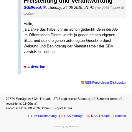
Freistellung und Verantwortung
SGBFreak
,
Sunday, 24.06.2018, 21:41
(vor 2968 Tagen)
@
ciralifan
Hallo,
ja Danke das habe ich mir schon gedacht, denn der AG
im Öffentlichen Dienst würde ja gegen seinen eigenen
Staat und seine eigenen auferlegten Gesetzte durch
Weisung und Behinderug der Mandatsarbeit der SBV
verstoßen - richtig!
antworten
RSS-Feed dieser Diskussion
29774 Einträge in 6124 Threads, 2716 registrierte Benutzer, 19 Benutzer online (0
registrierte, 19 Gäste)
Forumszeit: 09.08.2026, 12:47 (Europe/Berlin)
zum Seitenanfang
RSS Einträge
RSS Threads
Kontakt
powered by my little forum