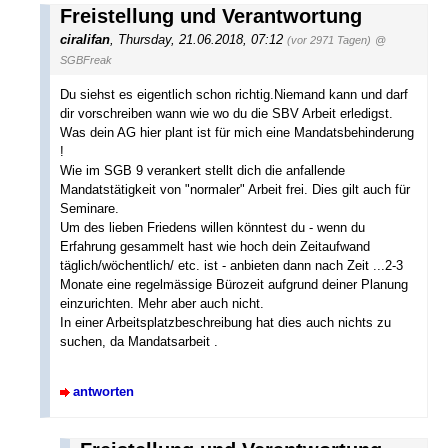
Freistellung und Verantwortung
ciralifan
,
Thursday, 21.06.2018, 07:12
(vor 2971 Tagen)
@
SGBFreak
Du siehst es eigentlich schon richtig.Niemand kann und darf
dir vorschreiben wann wie wo du die SBV Arbeit erledigst.
Was dein AG hier plant ist für mich eine Mandatsbehinderung
!
Wie im SGB 9 verankert stellt dich die anfallende
Mandatstätigkeit von "normaler" Arbeit frei. Dies gilt auch für
Seminare.
Um des lieben Friedens willen könntest du - wenn du
Erfahrung gesammelt hast wie hoch dein Zeitaufwand
täglich/wöchentlich/ etc. ist - anbieten dann nach Zeit ...2-3
Monate eine regelmässige Bürozeit aufgrund deiner Planung
einzurichten. Mehr aber auch nicht.
In einer Arbeitsplatzbeschreibung hat dies auch nichts zu
suchen, da Mandatsarbeit .
antworten