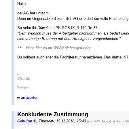
Hallo,
der AG hat unrecht.
Denn im Gegensatz zB zum BetrVG erfordert die volle Freistellung a
So schreibt
Düwell
in LPK-SGB IX, § 179 Rn 37:
"Dem Wunsch muss der Arbeitgeber nachkommen. Es bedarf keiner 
eine vorherige Beratung mit dem Arbeitgeber vorgeschrieben."
Habe hier zu im WWW nichts gefunden.
Du solltest auch eher die Fachliteratur heranziehen. Das dürfte idR 
--
&Tschüß
Wolfgang
antworten
Konkludente Zustimmung
Cebulon
,
Thursday, 15.11.2018, 15:40
(vor 2821 Tagen)
@ Klaus S