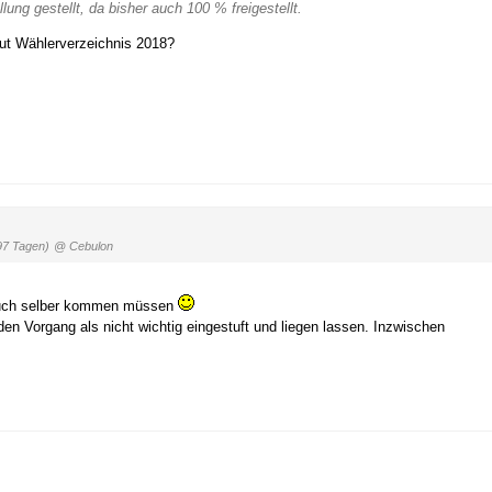
lung gestellt, da bisher auch 100 % freigestellt.
laut Wählerverzeichnis 2018?
97 Tagen)
@ Cebulon
 auch selber kommen müssen
den Vorgang als nicht wichtig eingestuft und liegen lassen. Inzwischen