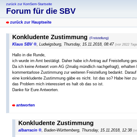
zurück zur KomSem-Startseite
Forum für die SBV
zurück zur Hauptseite
Konkludente Zustimmung
(Freistellung)
Klaus SBV
,
Ludwigsburg
,
Thursday, 15.11.2018, 08:47
(vor 2822 Tag
Hallo in die Runde,
ich wurde im Amt bestätigt. Daher habe ich Antrag auf Freistellung gest
Da ich keine Antwort vom AG (2malig mündlich nachgefragt), erhalten 
kommentarlose Zustimmung zur weiteren Freistellung bedankt. Darauf
eine konkludente Zustimmung gäbe es nicht. Ist das so? Habe hier zu 
das Problem mich interessiert es halt ob das so ist.
Danke für Eure Antworten.
antworten
Konkludente Zustimmung
albarracin
,
Baden-Württemberg
,
Thursday, 15.11.2018, 12:38
(v