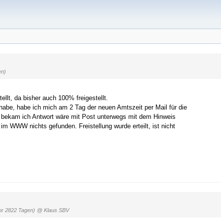
en)
ellt, da bisher auch 100% freigestellt.
habe, habe ich mich am 2 Tag der neuen Amtszeit per Mail für die
 bekam ich Antwort wäre mit Post unterwegs mit dem Hinweis
im WWW nichts gefunden. Freistellung wurde erteilt, ist nicht
or 2822 Tagen)
@ Klaus SBV