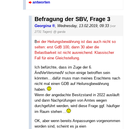
antworten
Befragung der SBV, Frage 3
Georgina
,
Wednesday, 13.02.2019, 09:33
(vor
2731 Tagen)
@ garda
B
ei der Heilungsbewährung ist das auch nicht so
selten: erst GdB 100, dann 30 aber die
Belastbarkeit ist nicht ausreichend. Klassischer
Fall für eine Gleichstellung.
Ich befürchte, dass im Zuge der 6.
ÄndVerVersmedV schon einige betroffen sein
könnten....dafür muss man meines Erachtens nach
nicht mal einen GDB auf Heilunsgbewährung
haben.
Wenn der angedachte Besitzstand in 2022 ausläuft
und dann Nachprüfungen von Amtes wegen
durchgeführt werden, wird diese Frage ggf. häufiger
im Raum stehen ...
OK, aber wenn bereits Anpassungen vorgenommen
worden sind, scheint es ja eien