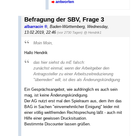
antworten
Befragung der SBV, Frage 3
albarracin
,
Baden-Württemberg
,
Wednesday,
13.02.2019, 22:46
(vor 2730 Tagen)
@ Hendrik1
Moin Moin,
Hallo Hendrik
das hier siehst du mE falsch:
zunächst einmal, wenn der Arbeitgeber den
Antragssteller zu einer Arbeitszeitreduzierung
"überreden" will, ist dies als Änderungskündigung
Ein Gesprächsangebot, wie aufdringlich es auch sein
mag, ist keine Änderungskündigung.
Der AG nutzt erst mal den Spielraum aus, dem ihm das
BAG in Sachen "einvernehmlicher Einigung" leider mit
einer völlig weltfremden Rechtsprechung läßt - auch mit
Hilfe einer gewissen Drucksituation.
Bestimmte Discounter lassen grüßen.