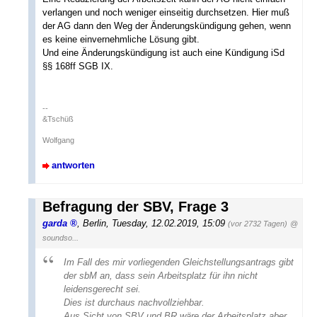
verlangen und noch weniger einseitig durchsetzen. Hier muß
der AG dann den Weg der Änderungskündigung gehen, wenn
es keine einvernehmliche Lösung gibt.
Und eine Änderungskündigung ist auch eine Kündigung iSd
§§ 168ff SGB IX.
--
&Tschüß
Wolfgang
antworten
Befragung der SBV, Frage 3
garda
,
Berlin
,
Tuesday, 12.02.2019, 15:09
(vor 2732 Tagen)
@
soundso...
Im Fall des mir vorliegenden Gleichstellungsantrags gibt
der sbM an, dass sein Arbeitsplatz für ihn nicht
leidensgerecht sei.
Dies ist durchaus nachvollziehbar.
Aus Sicht von SBV und BR wäre der Arbeitsplatz aber