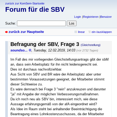
zurück zur KomSem-Startseite
Forum für die SBV
Login
Registrieren
Benutzer
Suche:
zurück zur Hauptseite
linear
ein-/ausklappen
Befragung der SBV, Frage 3
(Gleichstellung)
soundso...
,
Tuesday, 12.02.2019, 14:03
(vor 2732 Tagen)
Im Fall des mir vorliegenden Gleichstellungsantrags gibt der sbM
an, dass sein Arbeitsplatz für ihn nicht leidensgerecht sei.
Dies ist durchaus nachvollziehbar.
Aus Sicht von SBV und BR wäre der Arbeitsplatz aber unter
bestimmten Voraussetzungen geeignet, der Mitarbeiter stimmt
dieser Sichtweise zu.
Es wäre demnach bei Frage 3 "nein" anzukreuzen und darunter
"ja" mit Angabe der möglichen Verbesserungsmaßnahmen.
Da ich noch neu als SBV bin, interessiert mich, wie diese
Aussage erfahrungsgemäß von der afA eingeordnet wird?
Als Idee im Raum steht bei anhaltender Beeinträchtigung die
Beantragung eines Lohnkostenzuschusses, da der Mitarbeiter