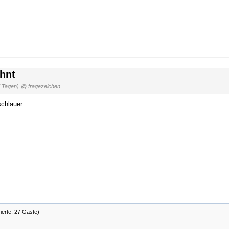
hnt
7 Tagen)
@ fragezeichen
schlauer.
rierte, 27 Gäste)