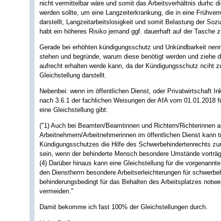
nicht vermittelbar wäre und somit das Arbeitsverhältnis durhc 
werden sollte, um eine Langzeiterkrankung, die in eine Frühve
darstellt, Langzeitarbeitslosigkeit und somit Belastung der Soz
habt ein höheres Risiko jemand ggf. dauerhaft auf der Tasche
Gerade bei erhöhten kündigungsschutz und Unkündbarkeit nenn
stehen und begründe, warum diese benötigt werden und ziehe da
aufrecht erhalten werde kann, da der Kündigungsschutz nciht zu
Gleichstellung darstellt.
Nebenbei: wenn im öffentlichen Dienst, oder Privatwirtschaft I
nach 3.6.1 der fachlichen Weisungen der AfA vom 01.01.2018 fü
eine Gleichstellung gibt:
("1) Auch bei Beamten/Beamtinnen und Richtern/Richterinnen a
Arbeitnehmern/Arbeitnehmerinnen im öffentlichen Dienst kann tr
Kündigungsschutzes die Hilfe des Schwerbehindertenrechts zur 
sein, wenn der behinderte Mensch besondere Umstände vorträg
(4) Darüber hinaus kann eine Gleichstellung für die vorgenann
den Dienstherrn besondere Arbeitserleichterungen für schwerbe
behinderungsbedingt für das Behalten des Arbeitsplatzes notw
vermeiden."
Damit bekomme ich fast 100% der Gleichstellungen durch.