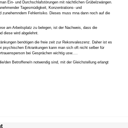
at man Ein- und Durchschlafstörungen mit nächtlichen Grübelzwängen.
zunehmender Tagesmüdigkeit, Konzentrations- und
und zunehemndem Fehlerrisiko. Dieses muss mna dann noch auf die
ese am Arbeitsplatz zu belegen, ist der Nachweis, dass die
nd diese wird abgelehnt.
änkungen benötigen die freie zeit zur Rekonvaleszenz. Daher ist es
ei psychischen Erkrankungen kann man sich oft nicht selber für
rtrauensperson bei Gesprächen wichtig usw.....
e/den Betroffene/n notwendig sind, mit der Gleichstellung erlangt
t