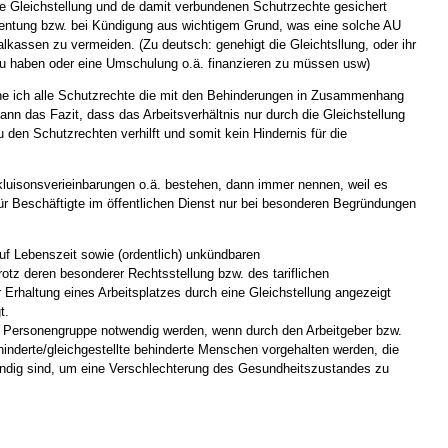
die Gleichstellung und de damit verbundenen Schutrzechte gesichert
rrentung bzw. bei Kündigung aus wichtigem Grund, was eine solche AU
ialkassen zu vermeiden. (Zu deutsch: genehigt die Gleichtsllung, oder ihr
 zu haben oder eine Umschulung o.ä. finanzieren zu müssen usw)
e ich alle Schutzrechte die mit den Behinderungen in Zusammenhang
nn das Fazit, dass das Arbeitsverhältnis nur durch die Gleichstellung
 den Schutzrechten verhilft und somit kein Hindernis für die
nkluisonsverieinbarungen o.ä. bestehen, dann immer nennen, weil es
r Beschäftigte im öffentlichen Dienst nur bei besonderen Begründungen
uf Lebenszeit sowie (ordentlich) unkündbaren
otz deren besonderer Rechtsstellung bzw. des tariflichen
Erhaltung eines Arbeitsplatzes durch eine Gleichstellung angezeigt
t.
te Personengruppe notwendig werden, wenn durch den Arbeitgeber bzw.
hinderte/gleichgestellte behinderte Menschen vorgehalten werden, die
endig sind, um eine Verschlechterung des Gesundheitszustandes zu