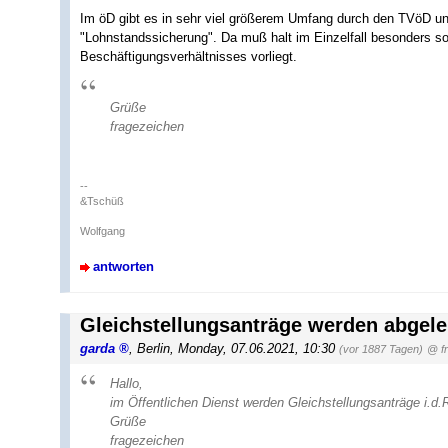
Im öD gibt es in sehr viel größerem Umfang durch den TVöD un
"Lohnstandssicherung". Da muß halt im Einzelfall besonders s
Beschäftigungsverhältnisses vorliegt.
Grüße
fragezeichen
--
&Tschüß
Wolfgang
antworten
Gleichstellungsanträge werden abgele
garda
,
Berlin
,
Monday, 07.06.2021, 10:30
(vor 1887 Tagen)
@ f
Hallo,
im Öffentlichen Dienst werden Gleichstellungsanträge i.d.
Grüße
fragezeichen