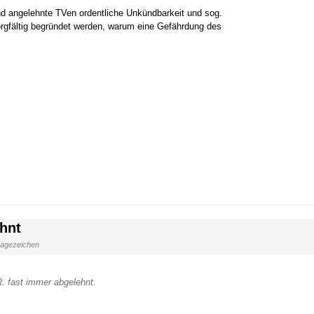
d angelehnte TVen ordentliche Unkündbarkeit und sog.
orgfältig begründet werden, warum eine Gefährdung des
hnt
ragezeichen
R. fast immer abgelehnt.