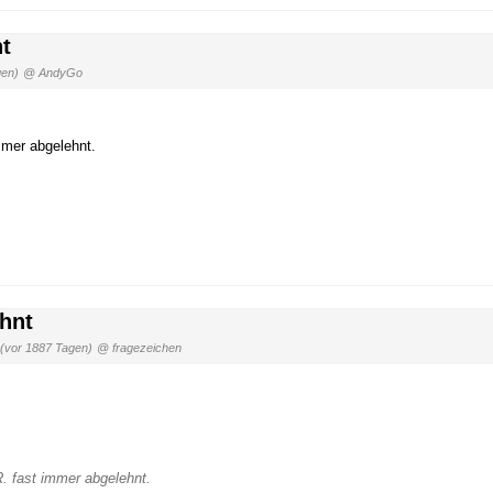
t
gen)
@ AndyGo
mmer abgelehnt.
hnt
(vor 1887 Tagen)
@ fragezeichen
R. fast immer abgelehnt.