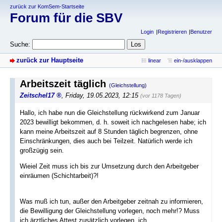
zurück zur KomSem-Startseite
Forum für die SBV
Login
Registrieren
Benutzer
Suche:
zurück zur Hauptseite
linear
ein-/ausklappen
Arbeitszeit täglich
(Gleichstellung)
Zeitschel17
,
Friday, 19.05.2023, 12:15
(vor 1178 Tagen)
Hallo, ich habe nun die Gleichstellung rückwirkend zum Januar
2023 bewilligt bekommen, d. h. soweit ich nachgelesen habe; ich
kann meine Arbeitszeit auf 8 Stunden täglich begrenzen, ohne
Einschränkungen, dies auch bei Teilzeit. Natürlich werde ich
großzügig sein.
Wieiel Zeit muss ich bis zur Umsetzung durch den Arbeitgeber
einräumen (Schichtarbeit)?!
Was muß ich tun, außer den Arbeitgeber zeitnah zu informieren,
die Bewilligung der Gleichstellung vorlegen, noch mehr!? Muss
ich ärztliches Attest zusätzlich vorlegen, ich