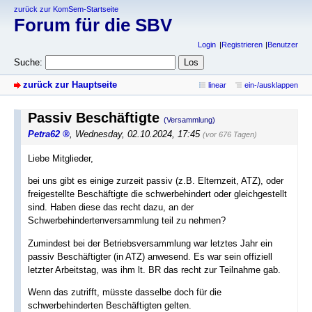
zurück zur KomSem-Startseite
Forum für die SBV
Login
Registrieren
Benutzer
Suche:
zurück zur Hauptseite
linear
ein-/ausklappen
Passiv Beschäftigte
(Versammlung)
Petra62
,
Wednesday, 02.10.2024, 17:45
(vor 676 Tagen)
Liebe Mitglieder,
bei uns gibt es einige zurzeit passiv (z.B. Elternzeit, ATZ), oder
freigestellte Beschäftigte die schwerbehindert oder gleichgestellt
sind. Haben diese das recht dazu, an der
Schwerbehindertenversammlung teil zu nehmen?
Zumindest bei der Betriebsversammlung war letztes Jahr ein
passiv Beschäftigter (in ATZ) anwesend. Es war sein offiziell
letzter Arbeitstag, was ihm lt. BR das recht zur Teilnahme gab.
Wenn das zutrifft, müsste dasselbe doch für die
schwerbehinderten Beschäftigten gelten.