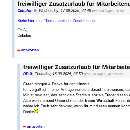
freiwilliger Zusatzurlaub für Mitarbeiten
Cebulon
,
Wednesday, 17.09.2025, 23:46
(vor 326 Tagen)
@ DD
Siehe hier zum Thema anteiliger Zusatzurlaub
.
Gruß,
Cebulon
antworten
freiwilliger Zusatzurlaub für Mitarbeit
DD
,
Thursday, 18.09.2025, 07:50
(vor 326 Tagen)
@ Cebulon
Guten Morgen & Danke für den Hinweis.
Ich vergaß ich meiner Anfrage vielleicht darauf hinzuweisen, d
Mir ist bewusst, das sehr viele Städte & soziale Träger diesen
Also wenn jemand Unternehmen der
freien Wirtschaft
kennt, di
währe ich Euch sehr denkbar, wenn Ihr mir diesen nennen könnt
Danke
antworten