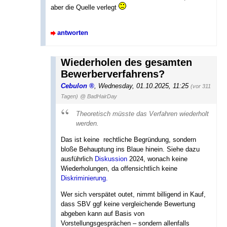
aber die Quelle verlegt
antworten
Wiederholen des gesamten
Bewerberverfahrens?
Cebulon
,
Wednesday, 01.10.2025, 11:25
(vor 311
Tagen)
@ BadHairDay
Theoretisch müsste das Verfahren wiederholt
werden.
Das ist keine ­ rechtliche Begründung, sondern
bloße Behauptung ins Blaue hinein. Siehe dazu
ausführlich
Diskussion
2024, wonach keine
Wiederholungen, da offensichtlich keine
Diskriminierung.
Wer sich verspätet outet, nimmt billigend in Kauf,
dass SBV ggf keine vergleichende Bewertung
abgeben kann auf Basis von
Vorstellungsgesprächen – sondern allen­falls