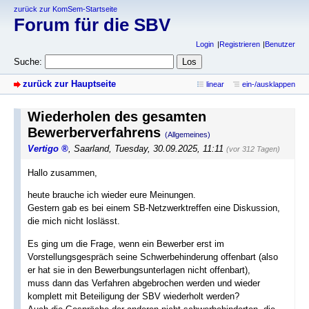
zurück zur KomSem-Startseite
Forum für die SBV
Login
Registrieren
Benutzer
Suche:
zurück zur Hauptseite
linear
ein-/ausklappen
Wiederholen des gesamten
Bewerberverfahrens
(Allgemeines)
Vertigo
,
Saarland
,
Tuesday, 30.09.2025, 11:11
(vor 312 Tagen)
Hallo zusammen,
heute brauche ich wieder eure Meinungen.
Gestern gab es bei einem SB-Netzwerktreffen eine Diskussion,
die mich nicht loslässt.
Es ging um die Frage, wenn ein Bewerber erst im
Vorstellungsgespräch seine Schwerbehinderung offenbart (also
er hat sie in den Bewerbungsunterlagen nicht offenbart),
muss dann das Verfahren abgebrochen werden und wieder
komplett mit Beteiligung der SBV wiederholt werden?