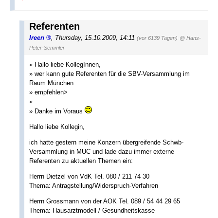
Referenten
Ireen
,
Thursday, 15.10.2009, 14:11
(vor 6139 Tagen)
@ Hans-
Peter-Semmler
» Hallo liebe KollegInnen,
» wer kann gute Referenten für die SBV-Versammlung im
Raum München
» empfehlen>
»
» Danke im Voraus
Hallo liebe Kollegin,
ich hatte gestern meine Konzern übergreifende Schwb-
Versammlung in MUC und lade dazu immer externe
Referenten zu aktuellen Themen ein:
Herrn Dietzel von VdK Tel. 080 / 211 74 30
Thema: Antragstellung/Widerspruch-Verfahren
Herrn Grossmann von der AOK Tel. 089 / 54 44 29 65
Thema: Hausarztmodell / Gesundheitskasse