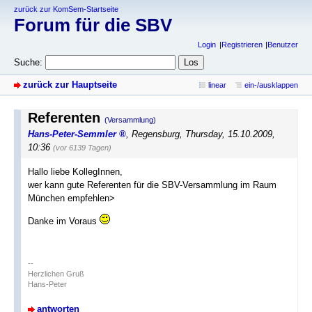
zurück zur KomSem-Startseite
Forum für die SBV
Login
Registrieren
Benutzer
Suche:
zurück zur Hauptseite
linear
ein-/ausklappen
Referenten
(Versammlung)
Hans-Peter-Semmler
,
Regensburg
,
Thursday, 15.10.2009,
10:36
(vor 6139 Tagen)
Hallo liebe KollegInnen,
wer kann gute Referenten für die SBV-Versammlung im Raum
München empfehlen>
Danke im Voraus
--
Herzlichen Gruß
Hans-Peter
antworten