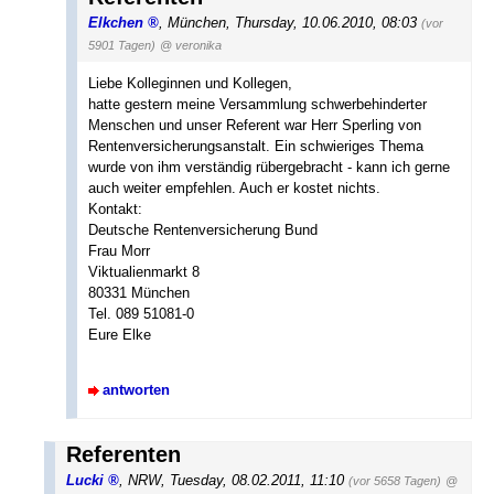
Elkchen
,
München
,
Thursday, 10.06.2010, 08:03
(vor
5901 Tagen)
@ veronika
Liebe Kolleginnen und Kollegen,
hatte gestern meine Versammlung schwerbehinderter
Menschen und unser Referent war Herr Sperling von
Rentenversicherungsanstalt. Ein schwieriges Thema
wurde von ihm verständig rübergebracht - kann ich gerne
auch weiter empfehlen. Auch er kostet nichts.
Kontakt:
Deutsche Rentenversicherung Bund
Frau Morr
Viktualienmarkt 8
80331 München
Tel. 089 51081-0
Eure Elke
antworten
Referenten
Lucki
,
NRW
,
Tuesday, 08.02.2011, 11:10
(vor 5658 Tagen)
@