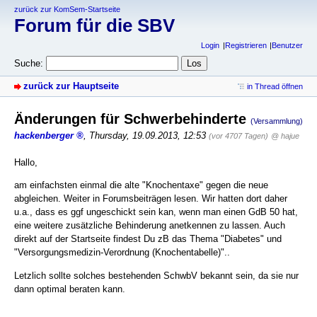
zurück zur KomSem-Startseite
Forum für die SBV
Login
Registrieren
Benutzer
Suche:
zurück zur Hauptseite
in Thread öffnen
Änderungen für Schwerbehinderte
(Versammlung)
hackenberger
,
Thursday, 19.09.2013, 12:53
(vor 4707 Tagen)
@ hajue
Hallo,
am einfachsten einmal die alte "Knochentaxe" gegen die neue
abgleichen. Weiter in Forumsbeiträgen lesen. Wir hatten dort daher
u.a., dass es ggf ungeschickt sein kan, wenn man einen GdB 50 hat,
eine weitere zusätzliche Behinderung anetkennen zu lassen. Auch
direkt auf der Startseite findest Du zB das Thema "Diabetes" und
"Versorgungsmedizin-Verordnung (Knochentabelle)"..
Letzlich sollte solches bestehenden SchwbV bekannt sein, da sie nur
dann optimal beraten kann.