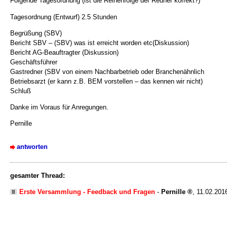
Folgende Tagesordnung (ist die Reihenfolge der Redner korrekt?)
Tagesordnung (Entwurf) 2.5 Stunden
Begrüßung (SBV)
Bericht SBV – (SBV) was ist erreicht worden etc(Diskussion)
Bericht AG-Beauftragter (Diskussion)
Geschäftsführer
Gastredner (SBV von einem Nachbarbetrieb oder Branchenähnlich
Betriebsarzt (er kann z.B. BEM vorstellen – das kennen wir nicht)
Schluß
Danke im Voraus für Anregungen.
Pernille
antworten
gesamter Thread:
Erste Versammlung - Feedback und Fragen
-
Pernille
,
11.02.201