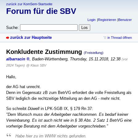
zurück zur KomSem-Startseite
Forum für die SBV
Login
Registrieren
Benutzer
Suche:
zurück zur Hauptseite
in Thread öffnen
Konkludente Zustimmung
(Freistellung)
albarracin
,
Baden-Württemberg
,
Thursday, 15.11.2018, 12:38
(vor
2824 Tagen)
@ Klaus SBV
Hallo,
der AG hat unrecht.
Denn im Gegensatz zB zum BetrVG erfordert die volle Freistellung als
SBV lediglich die rechtzeitige Mitteilung an den AG - mehr nicht.
So schreibt
Düwell
in LPK-SGB IX, § 179 Rn 37:
"Dem Wunsch muss der Arbeitgeber nachkommen. Es bedarf keiner
Vereinbarung. Es ist auch nicht wie in § 38 Abs. 2 Satz 1 BetrVG eine
vorherige Beratung mit dem Arbeitgeber vorgeschrieben."
Habe hier zu im WWW nichts gefunden.