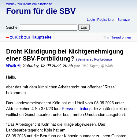
zurück zur KomSem-Startseite
Forum für die SBV
Login
Registrieren
Benutzer
Suche:
zurück zur Hauptseite
in Thread öffnen
Droht Kündigung bei Nichtgenehmigung
einer SBV-Fortbildung?
(Seminare / Fortbildung)
WoBi
,
Saturday, 02.09.2023, 20:55
(vor 1069 Tagen)
@ WoBi
Hallo,
aber das mit dem kirchlichen Arbeitsrecht hat offenbar "Risse"
bekommen:
Das Landesarbeitsgericht Köln hat mit Urteil vom 08.08.2023 unter
Aktenzeichen 4 Sa 371/23 laut
Pressemitteilung
die Zuständigkeit der
weltlichen Gerichtsbarkeit unter bestimmten Umständen ausgeführt.
"Das Arbeitsgericht Köln hat die Klage abgewiesen. Das
Landesarbeitsgericht Köln hat am
08.08.2023 auf die Berufung der Klägerin nunmehr zu ihren Gunsten