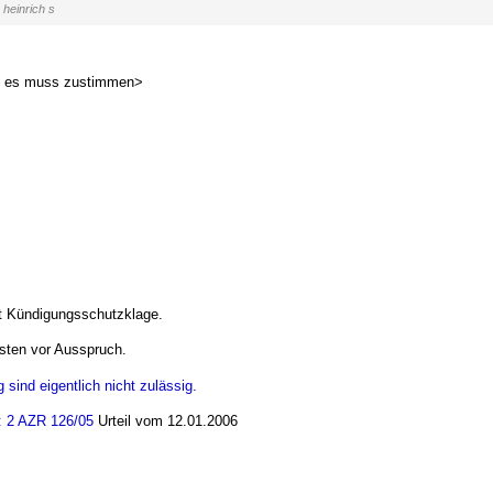
heinrich s
nd es muss zustimmen>
t Kündigungsschutzklage.
esten vor Ausspruch.
ind eigentlich nicht zulässig.
: 2 AZR 126/05
Urteil vom 12.01.2006