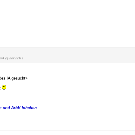
en)
@ heinrich s
des IA gesucht>
et
n und ArbV Inhalten