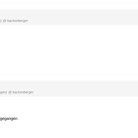
)
@ hackenberger
agen)
@ hackenberger
ugegangen.