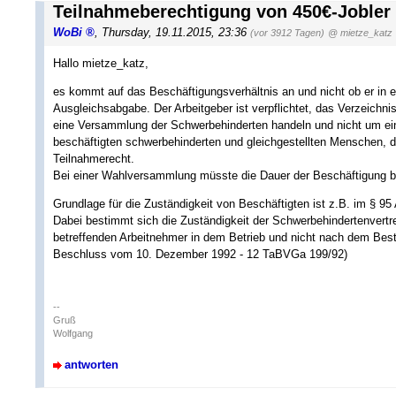
Teilnahmeberechtigung von 450€-Jobler
WoBi
,
Thursday, 19.11.2015, 23:36
(vor 3912 Tagen)
@ mietze_katz
Hallo mietze_katz,
es kommt auf das Beschäftigungsverhältnis an und nicht ob er in e
Ausgleichsabgabe. Der Arbeitgeber ist verpflichtet, das Verzeichni
eine Versammlung der Schwerbehinderten handeln und nicht um e
beschäftigten schwerbehinderten und gleichgestellten Menschen, di
Teilnahmerecht.
Bei einer Wahlversammlung müsste die Dauer der Beschäftigung b
Grundlage für die Zuständigkeit von Beschäftigten ist z.B. im § 95
Dabei bestimmt sich die Zuständigkeit der Schwerbehindertenvertr
betreffenden Arbeitnehmer in dem Betrieb und nicht nach dem Bes
Beschluss vom 10. Dezember 1992 - 12 TaBVGa 199/92)
--
Gruß
Wolfgang
antworten