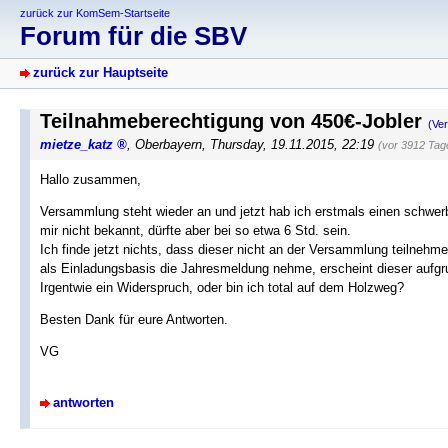
zurück zur KomSem-Startseite
Forum für die SBV
zurück zur Hauptseite
Teilnahmeberechtigung von 450€-Jobler
(Ve
mietze_katz
,
Oberbayern
,
Thursday, 19.11.2015, 22:19
(vor 3912 Tag
Hallo zusammen,
Versammlung steht wieder an und jetzt hab ich erstmals einen schwerb
mir nicht bekannt, dürfte aber bei so etwa 6 Std. sein.
Ich finde jetzt nichts, dass dieser nicht an der Versammlung teilnehme
als Einladungsbasis die Jahresmeldung nehme, erscheint dieser aufgru
Irgentwie ein Widerspruch, oder bin ich total auf dem Holzweg?
Besten Dank für eure Antworten.
VG
antworten