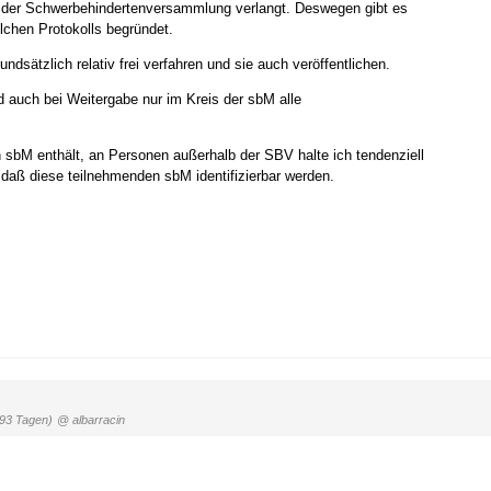
lls der Schwerbehindertenversammlung verlangt. Deswegen gibt es
lchen Protokolls begründet.
sätzlich relativ frei verfahren und sie auch veröffentlichen.
d auch bei Weitergabe nur im Kreis der sbM alle
n sbM enthält, an Personen außerhalb der SBV halte ich tendenziell
, daß diese teilnehmenden sbM identifizierbar werden.
693 Tagen)
@ albarracin