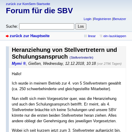
zurück zur KomSem-Startseite
Forum für die SBV
Login
Registrieren
Benutzer
Suche:
zurück zur Hauptseite
linear
ein-/ausklappen
Heranziehung von Stellvertretern und
Schulungsanspruch
(Stellvertreter/in)
Mymi
,
Gießen
,
Wednesday, 12.12.2018, 10:18
(vor 2796 Tagen)
Hallo!
Ich wurde in meinem Betrieb zur 4. von 5 Stellvertretern gewählt
(ca. 250 schwerbehinderte und gleichgestellte Mitarbeiter).
Nun stellt sich mein Vorgesetzter quer, was die Heranziehung
und auch den Schulungsanspruch betrifft. Er meint, als 4.
Stellvertreter bräuchte ich keine Schulungen und unsere SBV
könnte nur die ersten beiden Stellvertreter heran ziehen. Alles
andere obliegt der Genehmigung des jeweiligen Vorgesetzten.
Wobei ich seit kurzem jetzt zum 3. Stellvertreter aufgerückt bin,