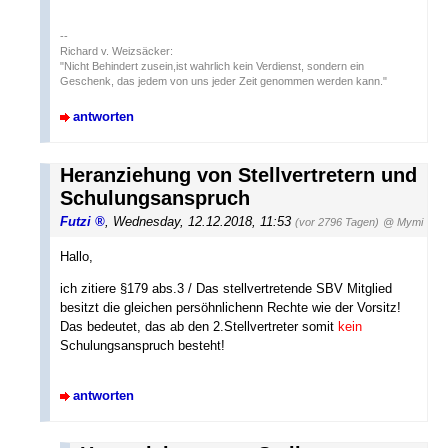
--
Richard v. Weizsäcker:
"Nicht Behindert zusein,ist wahrlich kein Verdienst, sondern ein
Geschenk, das jedem von uns jeder Zeit genommen werden kann."
antworten
Heranziehung von Stellvertretern und
Schulungsanspruch
Futzi
,
Wednesday, 12.12.2018, 11:53
(vor 2796 Tagen)
@ Mymi
Hallo,
ich zitiere §179 abs.3 / Das stellvertretende SBV Mitglied
besitzt die gleichen persöhnlichenn Rechte wie der Vorsitz!
Das bedeutet, das ab den 2.Stellvertreter somit
kein
Schulungsanspruch besteht!
antworten