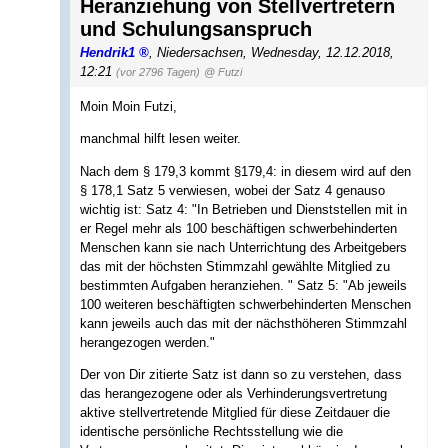
Heranziehung von Stellvertretern
und Schulungsanspruch
Hendrik1
,
Niedersachsen
,
Wednesday, 12.12.2018,
12:21
(vor 2796 Tagen)
@ Futzi
Moin Moin Futzi,
manchmal hilft lesen weiter.
Nach dem § 179,3 kommt §179,4: in diesem wird auf den
§ 178,1 Satz 5 verwiesen, wobei der Satz 4 genauso
wichtig ist: Satz 4: "In Betrieben und Dienststellen mit in
er Regel mehr als 100 beschäftigen schwerbehinderten
Menschen kann sie nach Unterrichtung des Arbeitgebers
das mit der höchsten Stimmzahl gewählte Mitglied zu
bestimmten Aufgaben heranziehen. " Satz 5: "Ab jeweils
100 weiteren beschäftigten schwerbehinderten Menschen
kann jeweils auch das mit der nächsthöheren Stimmzahl
herangezogen werden."
Der von Dir zitierte Satz ist dann so zu verstehen, dass
das herangezogene oder als Verhinderungsvertretung
aktive stellvertretende Mitglied für diese Zeitdauer die
identische persönliche Rechtsstellung wie die