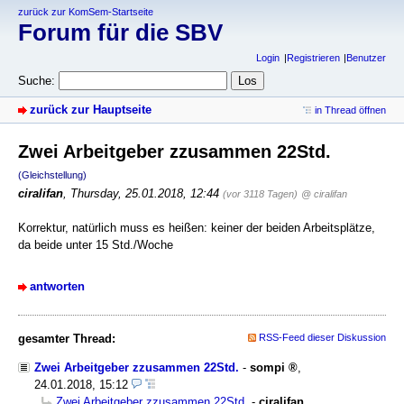
zurück zur KomSem-Startseite
Forum für die SBV
Login
Registrieren
Benutzer
Suche:
zurück zur Hauptseite
in Thread öffnen
Zwei Arbeitgeber zzusammen 22Std.
(Gleichstellung)
ciralifan
,
Thursday, 25.01.2018, 12:44
(vor 3118 Tagen)
@ ciralifan
Korrektur, natürlich muss es heißen: keiner der beiden Arbeitsplätze,
da beide unter 15 Std./Woche
antworten
gesamter Thread:
RSS-Feed dieser Diskussion
Zwei Arbeitgeber zzusammen 22Std.
-
sompi
,
24.01.2018, 15:12
Zwei Arbeitgeber zzusammen 22Std.
-
ciralifan
,