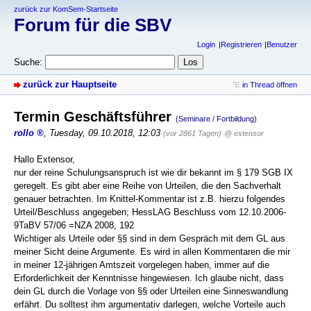
zurück zur KomSem-Startseite
Forum für die SBV
Login
Registrieren
Benutzer
Suche:
zurück zur Hauptseite
in Thread öffnen
Termin Geschäftsführer
(Seminare / Fortbildung)
rollo
,
Tuesday, 09.10.2018, 12:03
(vor 2861 Tagen)
@ extensor
Hallo Extensor,
nur der reine Schulungsanspruch ist wie dir bekannt im § 179 SGB IX
geregelt. Es gibt aber eine Reihe von Urteilen, die den Sachverhalt
genauer betrachten. Im Knittel-Kommentar ist z.B. hierzu folgendes
Urteil/Beschluss angegeben; HessLAG Beschluss vom 12.10.2006-
9TaBV 57/06 =NZA 2008, 192
Wichtiger als Urteile oder §§ sind in dem Gespräch mit dem GL aus
meiner Sicht deine Argumente. Es wird in allen Kommentaren die mir
in meiner 12-jährigen Amtszeit vorgelegen haben, immer auf die
Erforderlichkeit der Kenntnisse hingewiesen. Ich glaube nicht, dass
dein GL durch die Vorlage von §§ oder Urteilen eine Sinneswandlung
erfährt. Du solltest ihm argumentativ darlegen, welche Vorteile auch