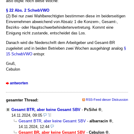
also bspw. noch diese Woche:
§ 22 Abs. 2 SchwbVWO
(2) Bei nur zwei Wahlberechtigten bestimmen diese im beiderseitigen
Einvernehmen abweichend von Absatz 1 die Konzern-, Gesamt-,
Bezirks- oder Hauptschwerbehindertenvertretung. Kommt eine
Einigung nicht zustande, entscheidet das Los.
Danach wird die Niederschrift dem Arbeitgeber und Gesamt-BR
zugeleitet und in beiden Betrieben zwei Wochen ausgehängt analog
§
15 SchwbVWO
entspr.
Gruß,
Cebulon
antworten
gesamter Thread:
RSS-Feed dieser Diskussion
Gesamt BTR, aber keine Gesamt SBV
-
PcSilvi
,
14.11.2024, 09:05
Gesamt BTR, aber keine Gesamt SBV
-
albarracin
,
14.11.2024, 12:44
Gesamt BR, aber keine Gesamt SBV
-
Cebulon
,