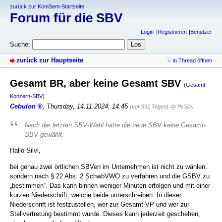
zurück zur KomSem-Startseite
Forum für die SBV
Login
Registrieren
Benutzer
Suche:
zurück zur Hauptseite
in Thread öffnen
Gesamt BR, aber keine Gesamt SBV
(Gesamt-
Konzern-SBV)
Cebulon
,
Thursday, 14.11.2024, 14:45
(vor 631 Tagen)
@ PcSilvi
Nach der letzten SBV-Wahl hatte die neue SBV keine Gesamt-
SBV gewählt.
Hallo Silvi,
bei genau zwei örtlichen SBVen im Unternehmen ist nicht zu wählen,
sondern nach § 22 Abs. 2 SchwbVWO zu verfahren und die GSBV zu
„bestimmen“. Das kann binnen weniger Minuten erfolgen und mit einer
kurzen Niederschrift, welche beide unterschreiben. In dieser
Niederschrift ist festzustellen, wer zur Gesamt-VP und wer zur
Stellvertretung bestimmt wurde. Dieses kann jederzeit geschehen,