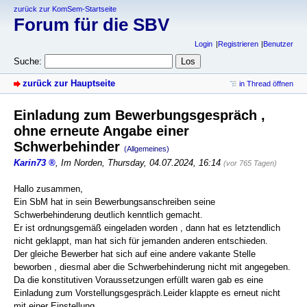
zurück zur KomSem-Startseite
Forum für die SBV
Login
Registrieren
Benutzer
Suche:
zurück zur Hauptseite
in Thread öffnen
Einladung zum Bewerbungsgespräch ,
ohne erneute Angabe einer
Schwerbehinder
(Allgemeines)
Karin73
,
Im Norden
,
Thursday, 04.07.2024, 16:14
(vor 765 Tagen)
Hallo zusammen,
Ein SbM hat in sein Bewerbungsanschreiben seine
Schwerbehinderung deutlich kenntlich gemacht.
Er ist ordnungsgemäß eingeladen worden , dann hat es letztendlich
nicht geklappt, man hat sich für jemanden anderen entschieden.
Der gleiche Bewerber hat sich auf eine andere vakante Stelle
beworben , diesmal aber die Schwerbehinderung nicht mit angegeben.
Da die konstitutiven Voraussetzungen erfüllt waren gab es eine
Einladung zum Vorstellungsgespräch.Leider klappte es erneut nicht
mit einer Einstellung.