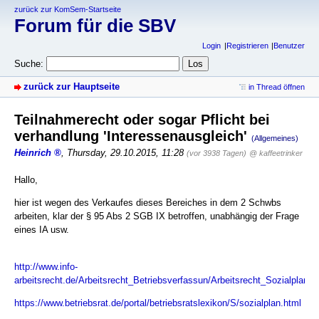
zurück zur KomSem-Startseite
Forum für die SBV
Login
Registrieren
Benutzer
Suche:
zurück zur Hauptseite
in Thread öffnen
Teilnahmerecht oder sogar Pflicht bei
verhandlung 'Interessenausgleich'
(Allgemeines)
Heinrich
,
Thursday, 29.10.2015, 11:28
(vor 3938 Tagen)
@ kaffeetrinker
Hallo,
hier ist wegen des Verkaufes dieses Bereiches in dem 2 Schwbs
arbeiten, klar der § 95 Abs 2 SGB IX betroffen, unabhängig der Frage
eines IA usw.
http://www.info-
arbeitsrecht.de/Arbeitsrecht_Betriebsverfassun/Arbeitsrecht_Sozialplan/s
https://www.betriebsrat.de/portal/betriebsratslexikon/S/sozialplan.html