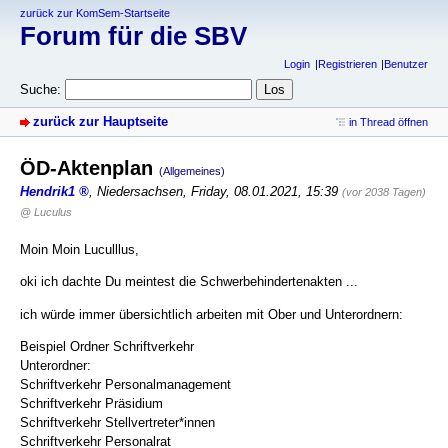
zurück zur KomSem-Startseite
Forum für die SBV
Login
Registrieren
Benutzer
Suche:
zurück zur Hauptseite
in Thread öffnen
ÖD-Aktenplan
(Allgemeines)
Hendrik1
,
Niedersachsen
,
Friday, 08.01.2021, 15:39
(vor 2038 Tagen)
@ Luculus
Moin Moin Luculllus,
oki ich dachte Du meintest die Schwerbehindertenakten ...
ich würde immer übersichtlich arbeiten mit Ober und Unterordnern:
Beispiel Ordner Schriftverkehr
Unterordner:
Schriftverkehr Personalmanagement
Schriftverkehr Präsidium
Schriftverkehr Stellvertreter*innen
Schriftverkehr Personalrat