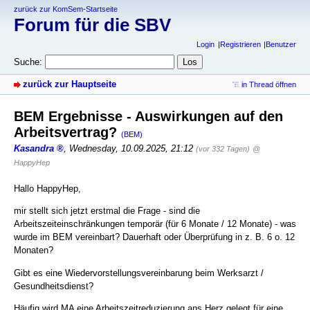
zurück zur KomSem-Startseite
Forum für die SBV
Login
Registrieren
Benutzer
Suche:
zurück zur Hauptseite
in Thread öffnen
BEM Ergebnisse - Auswirkungen auf den
Arbeitsvertrag?
(BEM)
Kasandra
,
Wednesday, 10.09.2025, 21:12
(vor 332 Tagen)
@
HappyHep
Hallo HappyHep,
mir stellt sich jetzt erstmal die Frage - sind die
Arbeitszeiteinschränkungen temporär (für 6 Monate / 12 Monate) - was
wurde im BEM vereinbart? Dauerhaft oder Überprüfung in z. B. 6 o. 12
Monaten?
Gibt es eine Wiedervorstellungsvereinbarung beim Werksarzt /
Gesundheitsdienst?
Häufig wird MA eine Arbeitszeitreduzierung ans Herz gelegt für eine