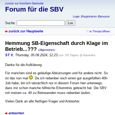
zurück zur KomSem-Startseite
Forum für die SBV
Login
Registrieren
Benutzer
Suche:
zurück zur Hauptseite
in Thread öffnen
Hemmung SB-Eigenschaft durch Klage im
Betrieb...???
(Allgemeines)
ST
,
Thursday, 05.09.2024, 12:23
(vor 703 Tagen)
@ Kasandra
Danke für die Aufklärung.
Für manchen sind es geläufige Abkürzungen und für andere nicht. So
ist das nun mal
. Da ich nebenbei noch einen gut ausgefüllten 40h-
Job habe, bin ich tatsächlich nur in diesem Forum hier unterwegs,
dass mir schon manche hilfreiche Erkenntnis gebracht hat. Die SBV
mit meinen ca. 40 zu Betreuenden muss nebenbei laufen.
Vielen Dank an alle fleißigen Frager und Antworter.
antworten