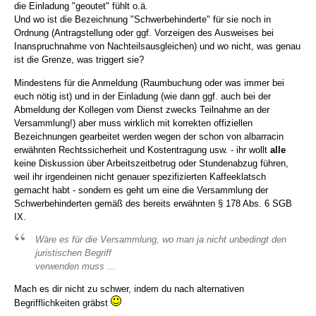
die Einladung "geoutet" fühlt o.ä.
Und wo ist die Bezeichnung "Schwerbehinderte" für sie noch in
Ordnung (Antragstellung oder ggf. Vorzeigen des Ausweises bei
Inanspruchnahme von Nachteilsausgleichen) und wo nicht, was genau
ist die Grenze, was triggert sie?
Mindestens für die Anmeldung (Raumbuchung oder was immer bei
euch nötig ist) und in der Einladung (wie dann ggf. auch bei der
Abmeldung der Kollegen vom Dienst zwecks Teilnahme an der
Versammlung!) aber muss wirklich mit korrekten offiziellen
Bezeichnungen gearbeitet werden wegen der schon von albarracin
erwähnten Rechtssicherheit und Kostentragung usw. - ihr wollt
alle
keine Diskussion über Arbeitszeitbetrug oder Stundenabzug führen,
weil ihr irgendeinen nicht genauer spezifizierten Kaffeeklatsch
gemacht habt - sondern es geht um eine die Versammlung der
Schwerbehinderten gemäß des bereits erwähnten § 178 Abs. 6 SGB
IX.
Wäre es für die Versammlung, wo man ja nicht unbedingt den
juristischen Begriff
verwenden muss ...
Mach es dir nicht zu schwer, indem du nach alternativen
Begrifflichkeiten gräbst