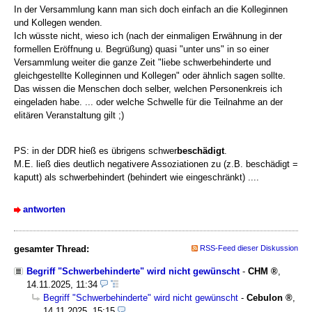
In der Versammlung kann man sich doch einfach an die Kolleginnen
und Kollegen wenden.
Ich wüsste nicht, wieso ich (nach der einmaligen Erwähnung in der
formellen Eröffnung u. Begrüßung) quasi "unter uns" in so einer
Versammlung weiter die ganze Zeit "liebe schwerbehinderte und
gleichgestellte Kolleginnen und Kollegen" oder ähnlich sagen sollte.
Das wissen die Menschen doch selber, welchen Personenkreis ich
eingeladen habe. ... oder welche Schwelle für die Teilnahme an der
elitären Veranstaltung gilt ;)
PS: in der DDR hieß es übrigens schwer
beschädigt
.
M.E. ließ dies deutlich negativere Assoziationen zu (z.B. beschädigt =
kaputt) als schwerbehindert (behindert wie eingeschränkt) ....
antworten
gesamter Thread:
RSS-Feed dieser Diskussion
Begriff "Schwerbehinderte" wird nicht gewünscht
-
CHM
,
14.11.2025, 11:34
Begriff "Schwerbehinderte" wird nicht gewünscht
-
Cebulon
,
14.11.2025, 15:15