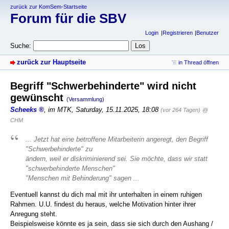
zurück zur KomSem-Startseite
Forum für die SBV
Login
Registrieren
Benutzer
Suche:
zurück zur Hauptseite
in Thread öffnen
Begriff "Schwerbehinderte" wird nicht
gewünscht
(Versammlung)
Scheeks
,
im MTK
,
Saturday, 15.11.2025, 18:08
(vor 264 Tagen)
@
CHM
... Jetzt hat eine betroffene Mitarbeiterin angeregt, den Begriff
"Schwerbehinderte" zu
ändern, weil er diskriminierend sei. Sie möchte, dass wir statt
"schwerbehinderte Menschen"
"Menschen mit Behinderung" sagen ...
Eventuell kannst du dich mal mit ihr unterhalten in einem ruhigen
Rahmen. U.U. findest du heraus, welche Motivation hinter ihrer
Anregung steht.
Beispielsweise könnte es ja sein, dass sie sich durch den Aushang /