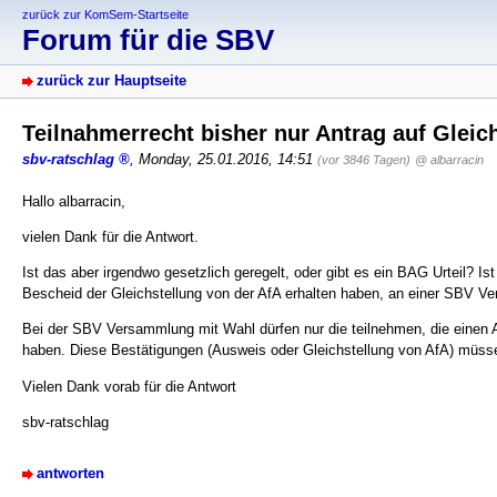
zurück zur KomSem-Startseite
Forum für die SBV
zurück zur Hauptseite
Teilnahmerrecht bisher nur Antrag auf Gleic
sbv-ratschlag
,
Monday, 25.01.2016, 14:51
(vor 3846 Tagen)
@ albarracin
Hallo albarracin,
vielen Dank für die Antwort.
Ist das aber irgendwo gesetzlich geregelt, oder gibt es ein BAG Urteil? Ist
Bescheid der Gleichstellung von der AfA erhalten haben, an einer SBV V
Bei der SBV Versammlung mit Wahl dürfen nur die teilnehmen, die einen A
haben. Diese Bestätigungen (Ausweis oder Gleichstellung von AfA) müsse
Vielen Dank vorab für die Antwort
sbv-ratschlag
antworten