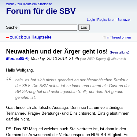
zurück zur KomSem-Startseite
Forum für die SBV
Login
Registrieren
Benutzer
Suche:
zurück zur Hauptseite
in Thread öffnen
Neuwahlen und der Ärger geht los!
(Freistellung)
Monica99
,
Monday, 29.10.2018, 21:45
(vor 2839 Tagen)
@ albarracin
Hallo Wolfgang,
nein, es hat sich nichts geändert an der hierarchischen Struktur
der SBV. Die SBV selbst ist zu laden und nimmt als Gast an der
BR-Sitzung teil und nicht irgendein Stelli, der dem BR gerade
genehm ist.
Gast finde ich als falsche Aussage. Denn sie hat ein vollständiges
Teilnahme-/ Frage-/ Beratungs- und Einsichtsrecht. Einzig abstimmen
darf sie nicht.
PS: Das BR-Mitglied welches auch Stellvertreter ist, ist dann in den
Gremien bei Anwesenheit der Vertrauensperson NUR BR-Mitglied. Es