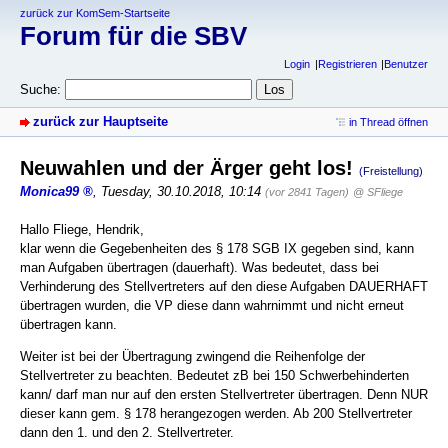
zurück zur KomSem-Startseite
Forum für die SBV
Login
Registrieren
Benutzer
Suche:
zurück zur Hauptseite
in Thread öffnen
Neuwahlen und der Ärger geht los!
(Freistellung)
Monica99
,
Tuesday, 30.10.2018, 10:14
(vor 2841 Tagen)
@ SFliege
Hallo Fliege, Hendrik,
klar wenn die Gegebenheiten des § 178 SGB IX gegeben sind, kann
man Aufgaben übertragen (dauerhaft). Was bedeutet, dass bei
Verhinderung des Stellvertreters auf den diese Aufgaben DAUERHAFT
übertragen wurden, die VP diese dann wahrnimmt und nicht erneut
übertragen kann.
Weiter ist bei der Übertragung zwingend die Reihenfolge der
Stellvertreter zu beachten. Bedeutet zB bei 150 Schwerbehinderten
kann/ darf man nur auf den ersten Stellvertreter übertragen. Denn NUR
dieser kann gem. § 178 herangezogen werden. Ab 200 Stellvertreter
dann den 1. und den 2. Stellvertreter.