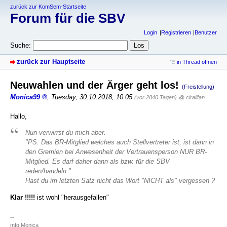
zurück zur KomSem-Startseite
Forum für die SBV
Login
Registrieren
Benutzer
Suche:
zurück zur Hauptseite
in Thread öffnen
Neuwahlen und der Ärger geht los!
(Freistellung)
Monica99
,
Tuesday, 30.10.2018, 10:05
(vor 2840 Tagen)
@ ciralifan
Hallo,
Nun verwirrst du mich aber.
"PS: Das BR-Mitglied welches auch Stellvertreter ist, ist dann in
den Gremien bei Anwesenheit der Vertrauensperson NUR BR-
Mitglied. Es darf daher dann als bzw. für die SBV
reden/handeln."
Hast du im letzten Satz nicht das Wort "NICHT als" vergessen ?
Klar !!!!!
ist wohl "herausgefallen"
--
mfg Monica