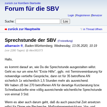
zurück zur KomSem-Startseite
Forum für die SBV
Login
Registrieren
Benutzer
Suche:
zurück zur Hauptseite
in Thread öffnen
Sprechstunde der SBV
(Freistellung)
albarracin
,
Baden-Württemberg
,
Wednesday, 13.05.2020, 10:19
(vor 2280 Tagen)
@ Alex081073
Hallo,
es kommt darauf an, wie Du die Sprechstunde ausgestalten willst.
Geht es nur um eine Art "Erste Hilfe", ggfs. mit Terminvereinbarung für
notwendige vertiefte Gespräche, dann ist für 35 betroffene AN
sicherlich 1x wöchentlich 1,5 Stunden mehr als ausreichend.
Wir haben zB bei 270 betroffenen AN für derartige Kurzberatung bzw.
Schnellauskünfte eine völlig ausreichende wöchentliche Sprechstunde
von einmal 3 Std.
Wenn es aber auch darum geht, daß du auch pauschal Zeit ansetzen
willst für Dinge wie Recherche, Maßnahmenentwicklung, Vor- und