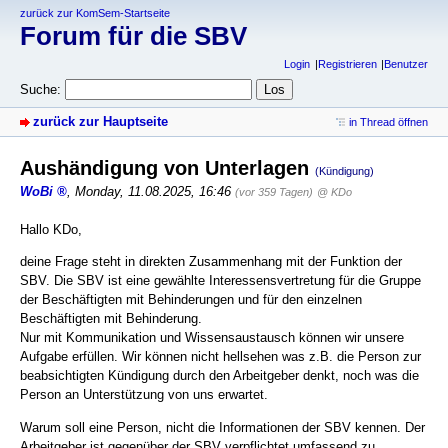
zurück zur KomSem-Startseite
Forum für die SBV
Login
Registrieren
Benutzer
Suche:
zurück zur Hauptseite
in Thread öffnen
Aushändigung von Unterlagen
(Kündigung)
WoBi
,
Monday, 11.08.2025, 16:46
(vor 359 Tagen)
@ KDo
Hallo KDo,
deine Frage steht in direkten Zusammenhang mit der Funktion der
SBV. Die SBV ist eine gewählte Interessensvertretung für die Gruppe
der Beschäftigten mit Behinderungen und für den einzelnen
Beschäftigten mit Behinderung.
Nur mit Kommunikation und Wissensaustausch können wir unsere
Aufgabe erfüllen. Wir können nicht hellsehen was z.B. die Person zur
beabsichtigten Kündigung durch den Arbeitgeber denkt, noch was die
Person an Unterstützung von uns erwartet.
Warum soll eine Person, nicht die Informationen der SBV kennen. Der
Arbeitgeber ist gegenüber der SBV verpflichtet umfassend zu