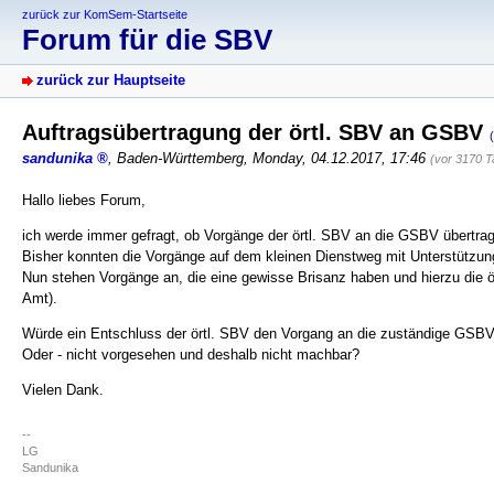
zurück zur KomSem-Startseite
Forum für die SBV
zurück zur Hauptseite
Auftragsübertragung der örtl. SBV an GSBV
sandunika
,
Baden-Württemberg
,
Monday, 04.12.2017, 17:46
(vor 3170 T
Hallo liebes Forum,
ich werde immer gefragt, ob Vorgänge der örtl. SBV an die GSBV übertra
Bisher konnten die Vorgänge auf dem kleinen Dienstweg mit Unterstützung
Nun stehen Vorgänge an, die eine gewisse Brisanz haben und hierzu die ö
Amt).
Würde ein Entschluss der örtl. SBV den Vorgang an die zuständige GSBV 
Oder - nicht vorgesehen und deshalb nicht machbar?
Vielen Dank.
--
LG
Sandunika