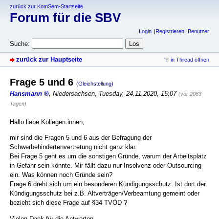
zurück zur KomSem-Startseite
Forum für die SBV
Login
Registrieren
Benutzer
Suche:
zurück zur Hauptseite
in Thread öffnen
Frage 5 und 6
(Gleichstellung)
Hansmann
,
Niedersachsen
,
Tuesday, 24.11.2020, 15:07
(vor 2083
Tagen)
Hallo liebe Kollegen:innen,
mir sind die Fragen 5 und 6 aus der Befragung der
Schwerbehindertenvertretung nicht ganz klar.
Bei Frage 5 geht es um die sonstigen Gründe, warum der Arbeitsplatz
in Gefahr sein könnte. Mir fällt dazu nur Insolvenz oder Outsourcing
ein. Was können noch Gründe sein?
Frage 6 dreht sich um ein besonderen Kündigungsschutz. Ist dort der
Kündigungsschutz bei z.B. Altverträgen/Verbeamtung gemeint oder
bezieht sich diese Frage auf §34 TVÖD ?
Vielen Dank für die Antworten