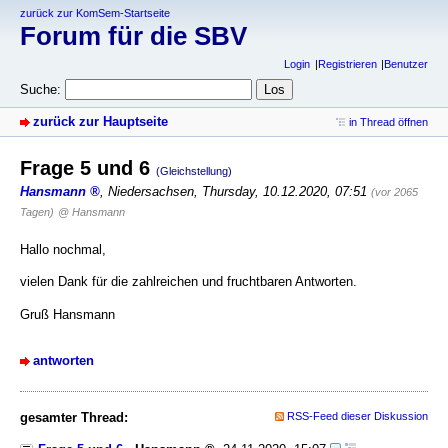
zurück zur KomSem-Startseite
Forum für die SBV
Login
Registrieren
Benutzer
Suche:
zurück zur Hauptseite
in Thread öffnen
Frage 5 und 6
(Gleichstellung)
Hansmann
,
Niedersachsen
,
Thursday, 10.12.2020, 07:51
(vor 2065
Tagen)
@ Hansmann
Hallo nochmal,
vielen Dank für die zahlreichen und fruchtbaren Antworten.
Gruß Hansmann
antworten
gesamter Thread:
RSS-Feed dieser Diskussion