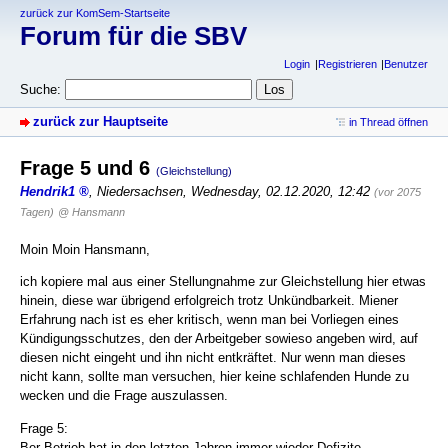
zurück zur KomSem-Startseite
Forum für die SBV
Login
Registrieren
Benutzer
Suche:
zurück zur Hauptseite
in Thread öffnen
Frage 5 und 6
(Gleichstellung)
Hendrik1
,
Niedersachsen
,
Wednesday, 02.12.2020, 12:42
(vor 2075
Tagen)
@ Hansmann
Moin Moin Hansmann,
ich kopiere mal aus einer Stellungnahme zur Gleichstellung hier etwas
hinein, diese war übrigend erfolgreich trotz Unkündbarkeit. Miener
Erfahrung nach ist es eher kritisch, wenn man bei Vorliegen eines
Kündigungsschutzes, den der Arbeitgeber sowieso angeben wird, auf
diesen nicht eingeht und ihn nicht entkräftet. Nur wenn man dieses
nicht kann, sollte man versuchen, hier keine schlafenden Hunde zu
wecken und die Frage auszulassen.
Frage 5:
Ber Betrieb hat in den letzten Jahren immer wieder Defizite