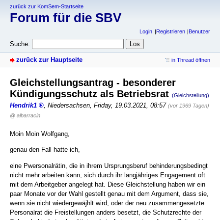
zurück zur KomSem-Startseite
Forum für die SBV
Login
Registrieren
Benutzer
Suche:
zurück zur Hauptseite
in Thread öffnen
Gleichstellungsantrag - besonderer
Kündigungsschutz als Betriebsrat
(Gleichstellung)
Hendrik1
,
Niedersachsen
,
Friday, 19.03.2021, 08:57
(vor 1969 Tagen)
@ albarracin
Moin Moin Wolfgang,
genau den Fall hatte ich,
eine Pwersonalrätin, die in ihrem Ursprungsberuf behinderungsbedingt
nicht mehr arbeiten kann, sich durch ihr langjähriges Engagement oft
mit dem Arbeitgeber angelegt hat. Diese Gleichstellung haben wir ein
paar Monate vor der Wahl gestellt genau mit dem Argument, dass sie,
wenn sie nicht wiedergewäjhlt wird, oder der neu zusammengesetzte
Personalrat die Freistellungen anders besetzt, die Schutzrechte der