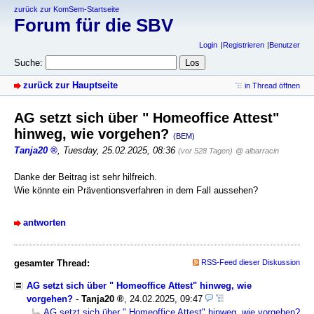
zurück zur KomSem-Startseite
Forum für die SBV
Login
Registrieren
Benutzer
Suche:
zurück zur Hauptseite
in Thread öffnen
AG setzt sich über " Homeoffice Attest"
hinweg, wie vorgehen?
(BEM)
Tanja20
,
Tuesday, 25.02.2025, 08:36
(vor 528 Tagen)
@ albarracin
Danke der Beitrag ist sehr hilfreich.
Wie könnte ein Präventionsverfahren in dem Fall aussehen?
antworten
gesamter Thread:
RSS-Feed dieser Diskussion
AG setzt sich über " Homeoffice Attest" hinweg, wie
vorgehen?
-
Tanja20
,
24.02.2025, 09:47
AG setzt sich über " Homeoffice Attest" hinweg, wie vorgehen?