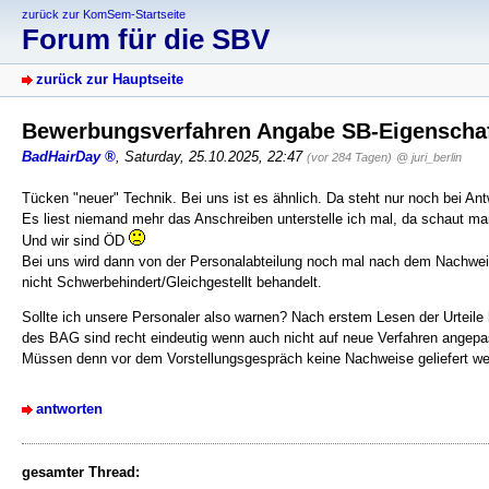
zurück zur KomSem-Startseite
Forum für die SBV
zurück zur Hauptseite
Bewerbungsverfahren Angabe SB-Eigenschaf
BadHairDay
,
Saturday, 25.10.2025, 22:47
(vor 284 Tagen)
@ juri_berlin
Tücken "neuer" Technik. Bei uns ist es ähnlich. Da steht nur noch bei An
Es liest niemand mehr das Anschreiben unterstelle ich mal, da schaut ma
Und wir sind ÖD
Bei uns wird dann von der Personalabteilung noch mal nach dem Nachweis g
nicht Schwerbehindert/Gleichgestellt behandelt.
Sollte ich unsere Personaler also warnen? Nach erstem Lesen der Urteile
des BAG sind recht eindeutig wenn auch nicht auf neue Verfahren angepa
Müssen denn vor dem Vorstellungsgespräch keine Nachweise geliefert w
antworten
gesamter Thread: