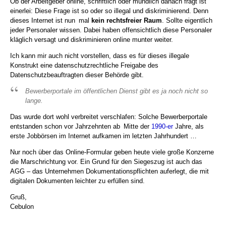
Ob der Arbeitgeber online, schriftlich oder mündlich danach fragt ist
einerlei: Diese Frage ist so oder so illegal und diskriminierend. Denn
dieses Internet ist nun
_
mal
kein rechtsfreier Raum
. Sollte eigentlich
jeder Personaler wissen. Dabei haben offensichtlich diese Personaler
kläglich versagt und diskriminieren online munter weiter.
Ich kann mir auch nicht vorstellen, dass es für dieses illegale
Konstrukt eine datenschutzrechtliche Freigabe des
Datenschutzbeauftragten dieser Behörde gibt.
Bewerberportale im öffentlichen Dienst gibt es ja noch nicht so
lange.
Das wurde dort wohl verbreitet verschlafen: Solche Bewerberportale
entstanden schon vor Jahrzehnten ab
_
Mitte der
1990-er
Jahre, als
erste Jobbörsen im Internet aufkamen im letzten Jahrhundert …
Nur noch über das Online-Formular geben heute viele große Konzerne
die Marschrichtung vor. Ein Grund für den Siegeszug ist auch das
AGG – das Unternehmen Dokumentationspflichten auferlegt, die mit
digitalen Dokumenten leichter zu erfüllen sind.
Gruß,
Cebulon