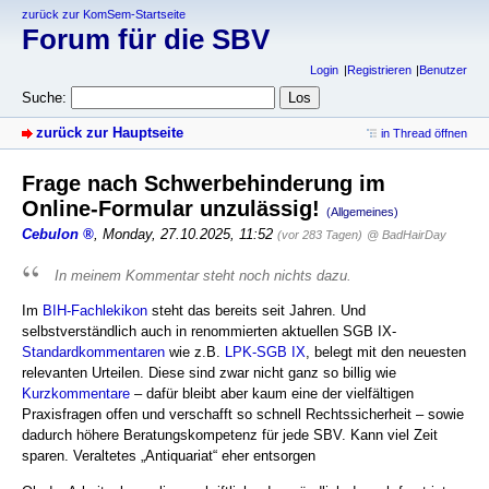
zurück zur KomSem-Startseite
Forum für die SBV
Login
Registrieren
Benutzer
Suche:
zurück zur Hauptseite
in Thread öffnen
Frage nach Schwerbehinderung im
Online-Formular unzulässig!
(Allgemeines)
Cebulon
,
Monday, 27.10.2025, 11:52
(vor 283 Tagen)
@ BadHairDay
In meinem Kommentar steht noch nichts dazu.
Im
BIH-Fachlekikon
steht das bereits seit Jahren. Und
selbstverständlich auch in renommierten aktuellen SGB IX-
Standardkommentaren
wie z.B.
LPK-SGB IX
, belegt mit den neuesten
relevanten Urteilen. Diese sind zwar nicht ganz so billig wie
Kurzkommentare
– dafür bleibt aber kaum eine der vielfältigen
Praxisfragen offen und verschafft so schnell Rechtssicherheit – sowie
dadurch höhere Beratungskompetenz für jede SBV. Kann viel Zeit
sparen. Veraltetes „Antiquariat“ eher entsorgen