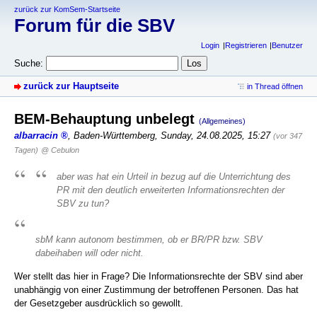
zurück zur KomSem-Startseite
Forum für die SBV
Login
Registrieren
Benutzer
Suche:
zurück zur Hauptseite
in Thread öffnen
BEM-Behauptung unbelegt
(Allgemeines)
albarracin
,
Baden-Württemberg
,
Sunday, 24.08.2025, 15:27
(vor 347
Tagen)
@ Cebulon
aber was hat ein Urteil in bezug auf die Unterrichtung des
PR mit den deutlich erweiterten Informationsrechten der
SBV zu tun?
sbM kann autonom bestimmen, ob er BR/PR bzw. SBV
dabeihaben will oder nicht.
Wer stellt das hier in Frage? Die Informationsrechte der SBV sind aber
unabhängig von einer Zustimmung der betroffenen Personen. Das hat
der Gesetzgeber ausdrücklich so gewollt.